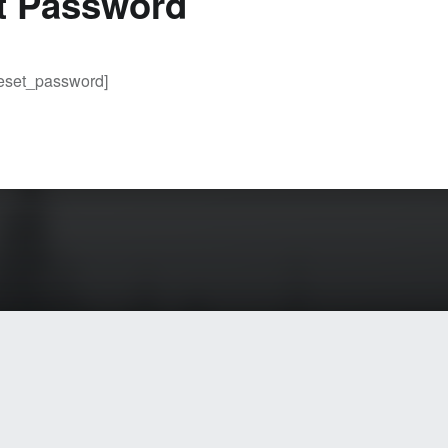
t Password
eset_password]