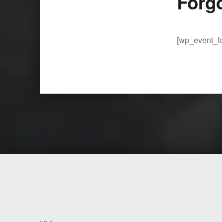
Forg
[wp_event_f
Skip back to main navigation