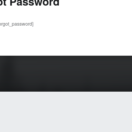
ot Password
orgot_password]